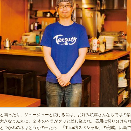
と鳴ったり、ジュージューと焼ける音は、お好み焼屋さんならではの楽
大きなまん丸に、２ 本のヘラがグッと差し込まれ、器用に切り分けら
とつかみのネギと卵がのったら、「Tetsu坊スペシャル」の完成。広島