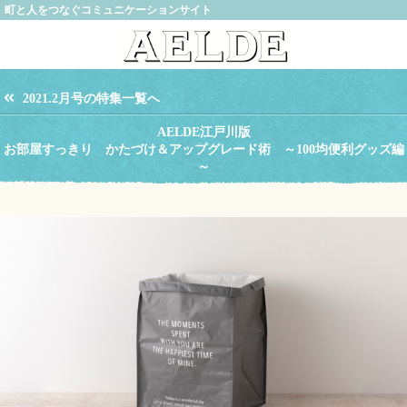
町と人をつなぐコミュニケーションサイト
2021.2月号の特集一覧へ
AELDE江戸川版
お部屋すっきり かたづけ＆アップグレード術 ～100均便利グッズ編
～