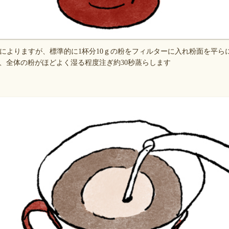
によりますが、標準的に1杯分10ｇの粉をフィルターに入れ粉面を平ら
湯で、全体の粉がほどよく湿る程度注ぎ約30秒蒸らします