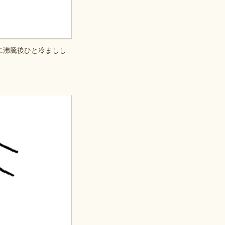
に沸騰後ひと冷ましし