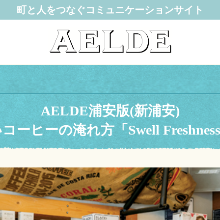
町と人をつなぐコミュニケーションサイト
AELDE浦安版(新浦安)
ーヒーの淹れ方「Swell Freshness C