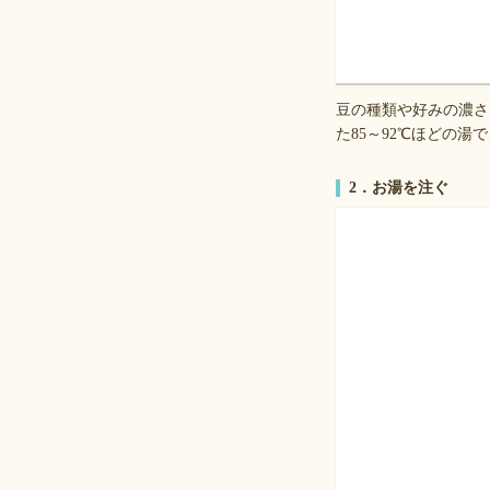
豆の種類や好みの濃さ
た85～92℃ほどの
2．お湯を注ぐ