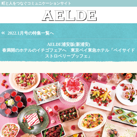
町と人をつなぐコミュニケーションサイト
2022.1月号の特集一覧へ
AELDE浦安版(新浦安)
春満開のホテルのイチゴフェアへ 東京ベイ東急ホテル「ベイサイド
ストロベリーブッフェ」