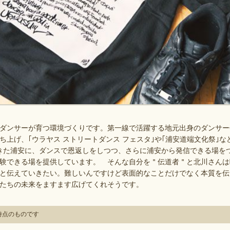
ンサーが育つ環境づくりです。第一線で活躍する地元出身のダンサー仲
ち上げ、｢ウラヤス ストリートダンス フェスタ｣や｢浦安道端文化祭｣
きた浦安に、ダンスで恩返しをしつつ、さらに浦安から発信できる場を
験できる場を提供しています。 そんな自分を＂伝道者＂と北川さんは
と伝えていきたい。難しいんですけど表面的なことだけでなく本質を伝
たちの未来をますます広げてくれそうです。
月時点のものです