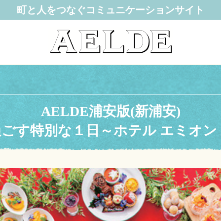
町と人をつなぐコミュニケーションサイト
AELDE浦安版(新浦安)
ごす特別な１日～ホテル エミオン