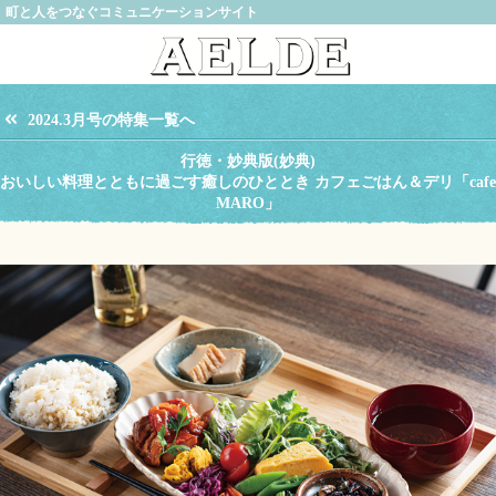
町と人をつなぐコミュニケーションサイト
2024.3月号の特集一覧へ
行徳・妙典版(妙典)
おいしい料理とともに過ごす癒しのひととき カフェごはん＆デリ「cafe
MARO」