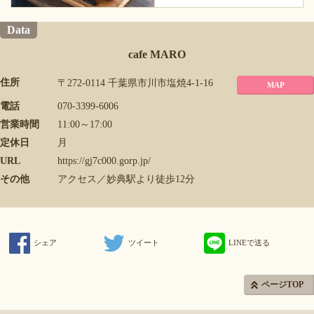
Data
cafe MARO
住所
〒272-0114 千葉県市川市塩焼4-1-16
MAP
電話
070-3399-6006
営業時間
11:00～17:00
定休日
月
URL
https://gj7c000.gorp.jp/
その他
アクセス／妙典駅より徒歩12分
シェア
ツイート
LINEで送る
ページTOP