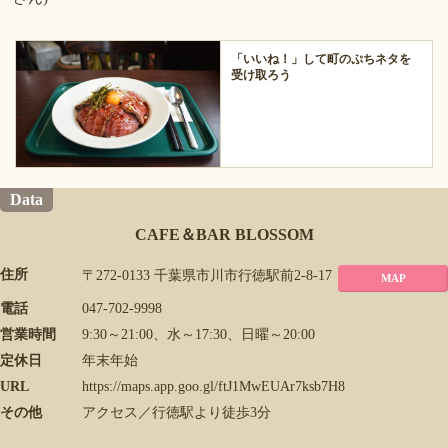
「いいね！」して町のぷちネタを
受け取ろう
Data
CAFE＆BAR BLOSSOM
住所
〒272-0133 千葉県市川市行徳駅前2-8-17
MAP
電話
047-702-9998
営業時間
9:30～21:00、水～17:30、日曜～20:00
定休日
年末年始
URL
https://maps.app.goo.gl/ftJ1MwEUAr7ksb7H8
その他
アクセス／行徳駅より徒歩3分