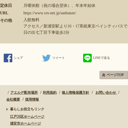
定休日
月曜休館（祝の場合翌休）、年末年始休
URL
https://www.ces-net.jp/sanbanze/
入館無料
その他
アクセス／新浦安駅より16・17系統東京ベイシティバスで
日の出七丁目下車徒歩2分
シェア
ツイート
LINEで送る
ページTOP
アエルデ配布場所
利用規約
個人情報保護方針
お問い合わせ
会社概要
採用情報
暮らしお役立ちリンク
江戸川区ホームページ
浦安市ホームページ