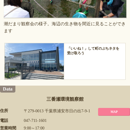
潮だまり観察会の様子。海辺の生き物を間近に見ることができ
ます
「いいね！」して町のぷちネタを
受け取ろう
Data
三番瀬環境観察館
住所
〒279-0013 千葉県浦安市日の出7-9-1
MAP
電話
047-711-1601
営業時間
9:00～17:00