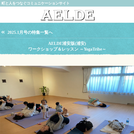
町と人をつなぐコミュニケーションサイト
2025.1月号の特集一覧へ
AELDE浦安版(浦安)
ワークショップ＆レッスン ～YogaTribe～