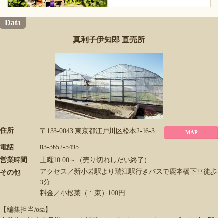
Data
真利子伊知郎 直売所
住所
〒133-0043 東京都江戸川区松本2-16-3
MAP
電話
03-3652-5495
営業時間
土曜10:00～（売り切れしだい終了）
アクセス／新小岩駅より瑞江駅行きバスで鹿本橋下車徒歩
その他
3分
料金／小松菜（１束）100円
【編集担当/osa】