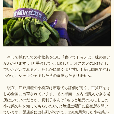
そして採れたての小松菜を1束、｢食べてもらえば、味の違い
がわかりますよ｣と手渡してくれました。オススメのおひたし
でいただいてみると、たしかに驚くほど甘い！葉は肉厚でやわ
らかく、シャキシャキした茎の食感もたまりません。
現在、江戸川産の小松菜は市場でも評価が高く、百貨店をは
じめ全国に出荷されています。その半面、区内で購入できる場
所は少ないのだとか。真利子さんは｢もっと地元の人にもこの
小松菜の味を知ってもらいたい｣と毎週土曜日に直売所を開い
ています。開店前には行列ができて、150束用意した小松菜が