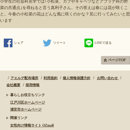
小学生の社会科見学では｢小松菜、カブやキャベツなどアブラナ科の野
菜の共通点｣を尋ねると言う真利子さん。その答えは春には花が咲くこ
と。今春の小松菜の花はどんな風に咲くのかな？見に行ってみたいと思
います
シェア
ツイート
LINEで送る
ページTOP
アエルデ配布場所
利用規約
個人情報保護方針
お問い合わせ
会社概要
採用情報
暮らしお役立ちリンク
江戸川区ホームページ
浦安市ホームページ
関連リンク
女性向け情報サイト OZmall