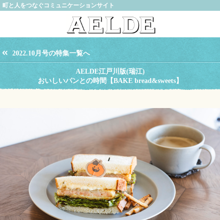
町と人をつなぐコミュニケーションサイト
2022.10月号の特集一覧へ
AELDE江戸川版(瑞江)
おいしいパンとの時間【BAKE bread&sweets】