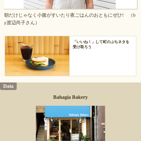
朝だけじゃなく小腹がすいたり夜ごはんのおともにぜひ! （b
y渡辺尚子さん）
「いいね！」して町のぷちネタを
受け取ろう
Data
Bahagia Bakery