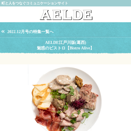
町と人をつなぐコミュニケーションサイト
2022.12月号の特集一覧へ
AELDE江戸川版(葛西)
魅惑のビストロ【Bistro Alive】