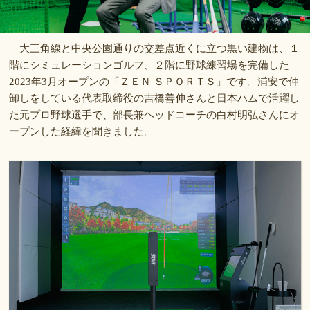
大三角線と中央公園通りの交差点近くに立つ黒い建物は、１
階にシミュレーションゴルフ、２階に野球練習場を完備した
2023年3月オープンの「ＺＥＮ ＳＰＯＲＴＳ」です。浦安で仲
卸しをしている代表取締役の吉橋善伸さんと日本ハムで活躍し
た元プロ野球選手で、部長兼ヘッドコーチの白村明弘さんにオ
ープンした経緯を聞きました。