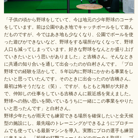
「子供の頃から野球をしていて、今は地元の少年野球のコーチ
をしています。前は公園やあき地でキャッチボールをして遊ん
だものですが、今ではあき地も少なくなり、公園でボールを使
った遊びができないなど、野球をする場所がなくなって、野球
人口も減ってしまっています。好きな野球をなんとか盛り上げ
ていきたいという思いがありました」と吉橋さん。そんなとき
に共通の知り合いを通して出会ったのが白村さんです。「プロ
野球での経験を活かして、５年以内に野球にかかわる事業をし
たいと思っていたんです。そのときに出会ったのが吉橋さん。
最初は怖そうだなと（笑）。ですが、もともと海鮮が大好き
で、仲卸しの仕事をしている吉橋さんに親近感を覚えました。
野球への熱い思いを聞いているうちに一緒にこの事業をやりた
いと思ったんです」と白村さん。
野球少年たちが雨天でも練習できる場所を確保したいと全天候
型の施設にし、最先端のトレーニングができるようにプロチー
ムでも使っている最新マシンを導入。実際にプロの選手も練習
に来るそう。「投球や打撃フォームなどのデータを取得し、プ