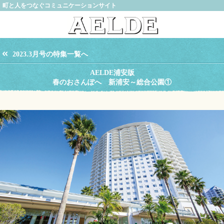
町と人をつなぐコミュニケーションサイト
2023.3月号の特集一覧へ
AELDE浦安版
春のおさんぽへ 新浦安～総合公園①