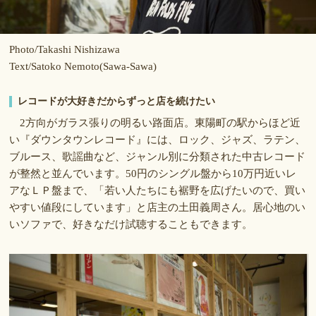
Photo/Takashi Nishizawa
Text/Satoko Nemoto(Sawa-Sawa)
レコードが大好きだからずっと店を続けたい
2方向がガラス張りの明るい路面店。東陽町の駅からほど近
い『ダウンタウンレコード』には、ロック、ジャズ、ラテン、
ブルース、歌謡曲など、ジャンル別に分類された中古レコード
が整然と並んでいます。50円のシングル盤から10万円近いレ
アなＬＰ盤まで、「若い人たちにも裾野を広げたいので、買い
やすい値段にしています」と店主の土田義周さん。居心地のい
いソファで、好きなだけ試聴することもできます。