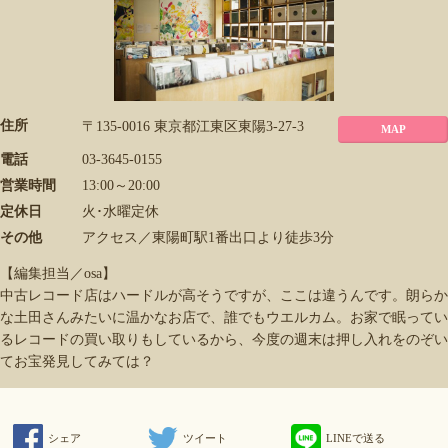
住所
〒135-0016 東京都江東区東陽3-27-3
MAP
電話
03-3645-0155
営業時間
13:00～20:00
定休日
火･水曜定休
その他
アクセス／東陽町駅1番出口より徒歩3分
【編集担当／osa】
中古レコード店はハードルが高そうですが、ここは違うんです。朗らか
な土田さんみたいに温かなお店で、誰でもウエルカム。お家で眠ってい
るレコードの買い取りもしているから、今度の週末は押し入れをのぞい
てお宝発見してみては？
シェア
ツイート
LINEで送る