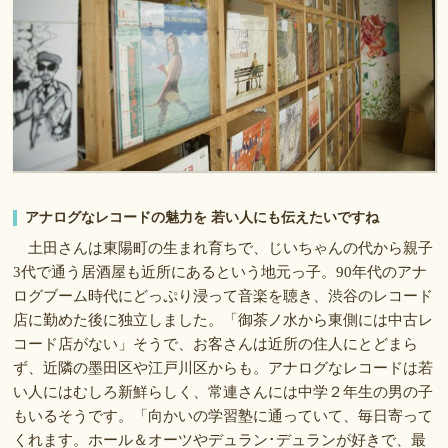
アナログなレコードの魅力を 若い人にも伝えたいですね
土田さんは東陽町の生まれ育ちで、じいちゃんの代から親子
3代で通う居酒屋も近所にあるという地元っ子。90年代のアナ
ログブーム時代にどっぷり浸って音楽を聴き、渋谷のレコード
店に勤めた後に独立しました。「御茶ノ水から東側には中古レ
コード店がない」そうで、お客さんは近所の住人にとどまら
ず、近隣の墨田区や江戸川区からも。アナログなレコードは若
い人にはむしろ新鮮らしく、常連さんには中学２年生の男の子
もいるそうです。「向かいの学習塾に通っていて、毎日寄って
くれます。ホール＆オーツやデュラン･デュランが好きで、最