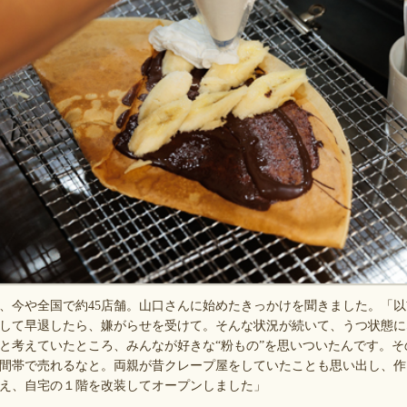
今や全国で約45店舗。山口さんに始めたきっかけを聞きました。「以
して早退したら、嫌がらせを受けて。そんな状況が続いて、うつ状態に
と考えていたところ、みんなが好きな“粉もの”を思いついたんです。
間帯で売れるなと。両親が昔クレープ屋をしていたことも思い出し、作
え、自宅の１階を改装してオープンしました」