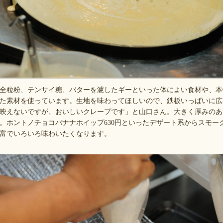
全粒粉、テンサイ糖、バターを濾したギーといった体によい食材や、本
た素材を使っています。生地を味わってほしいので、鉄板いっぱいに広
映えないですが、おいしいクレープです」と山口さん。大きく厚みのあ
。ホントノチョコバナナホイップ630円といったデザート系からスモーク
富でいろいろ味わいたくなります。