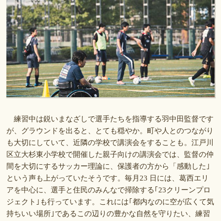
練習中は鋭いまなざしで選手たちを指導する羽中田監督です
が、グラウンドを出ると、とても穏やか。町や人とのつながり
も大切にしていて、近隣の学校で講演会をすることも。江戸川
区立大杉東小学校で開催した親子向けの講演会では、監督の仲
間を大切にするサッカー理論に、保護者の方から「感動した｣
という声も上がっていたそうです。毎月23 日には、葛西エリ
アを中心に、選手と住民のみんなで掃除する｢23クリーンプロ
ジェクト｣も行っています。これには｢都内なのに空が広くて気
持ちいい場所｣であるこの辺りの豊かな自然を守りたい、練習