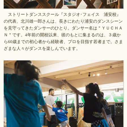
ストリートダンススクール『スタジオ･フェイス 浦安校』
の代表、北川雄一郎さんは、長きにわたり浦安のダンスシーン
を見守ってきたダンサーのひとり。ダンサー名は＂ＹＵＣＨＡ
Ｎ＂です。4年前の開校以来、彼のもとに集まるのは、３歳か
ら60歳までの初心者から経験者、プロを目指す若者まで。さま
ざまな人々がダンスを楽しんでいます。