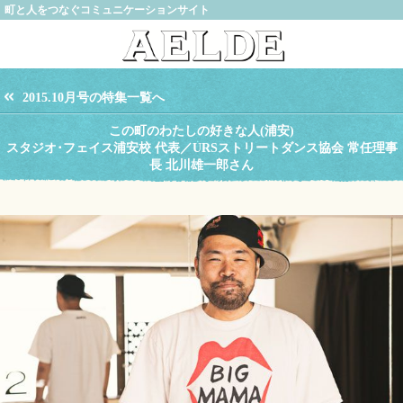
町と人をつなぐコミュニケーションサイト
2015.10月号の特集一覧へ
この町のわたしの好きな人(浦安)
スタジオ･フェイス浦安校 代表／URSストリートダンス協会 常任理事
長 北川雄一郎さん