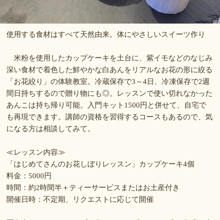
使用する食材はすべて天然由来。体にやさしいスイーツ作り
米粉を使用したカップケーキを土台に、紫イモなどのなじみ
深い食材で着色した鮮やかな白あんをリアルなお花の形に絞る
「お花絞り」の体験教室。冷蔵保存で3～4日、冷凍保存で2週
間日持ちするので贈り物にも◎。レッスンで使い切れなかった
あんこは持ち帰り可能。入門キット1500円と併せて、自宅で
も再現できます。講師の資格を習得するコースもあるので、気
になる方は相談してみて。
≪レッスン内容≫
「はじめてさんのお花しぼりレッスン」カップケーキ4個
料金：5000円
時間：約2時間半＋ティーサービスまたはお土産付き
開催日時：不定期、リクエストに応じて開催