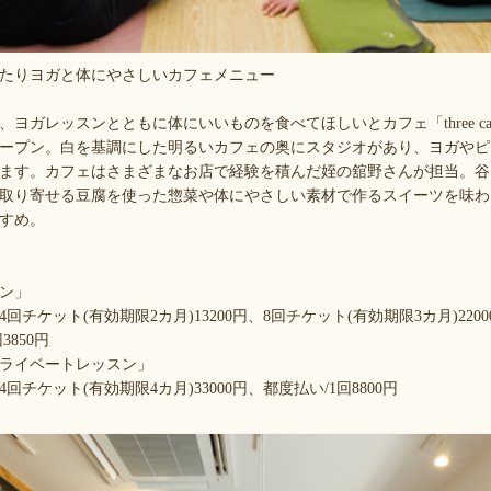
たりヨガと体にやさしいカフェメニュー
レッスンとともに体にいいものを食べてほしいとカフェ「three cafe b
転オープン。白を基調にした明るいカフェの奥にスタジオがあり、ヨガや
ます。カフェはさまざまなお店で経験を積んだ姪の舘野さんが担当。谷
取り寄せる豆腐を使った惣菜や体にやさしい素材で作るスイーツを味わ
すめ。
ン」
4回チケット(有効期限2カ月)13200円、8回チケット(有効期限3カ月)22
3850円
ライベートレッスン」
4回チケット(有効期限4カ月)33000円、都度払い/1回8800円