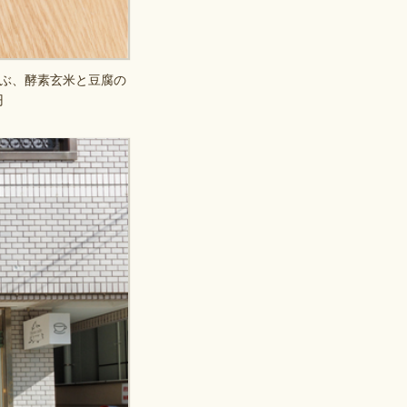
ぶ、酵素玄米と豆腐の
円