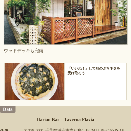
ウッドデッキも完備
「いいね！」して町のぷちネタを
受け取ろう
Data
Itarian Bar Taverna Flavia
〒279-0001 千葉県浦安市当代島1-18-24 U-BigOASIS 1F