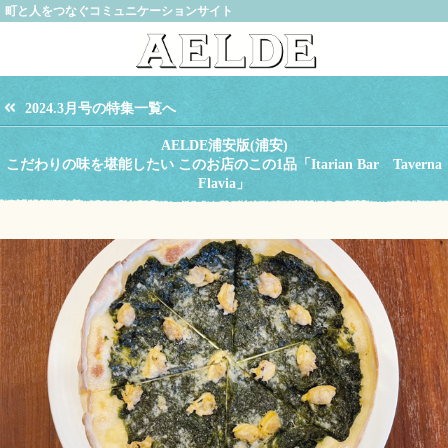
町と人をつなぐコミュニケーションサイト
2024.3月号の特集一覧へ
AELDE浦安版(浦安)
こだわりの味を堪能したい このお店のこの1品「Itarian Bar Taverna
Flavia」