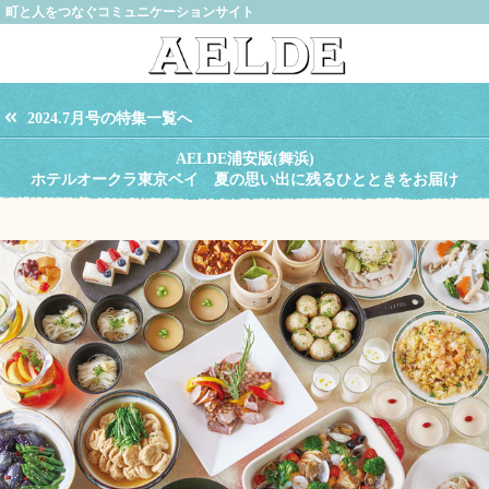
町と人をつなぐコミュニケーションサイト
2024.7月号の特集一覧へ
AELDE浦安版(舞浜)
ホテルオークラ東京ベイ 夏の思い出に残るひとときをお届け