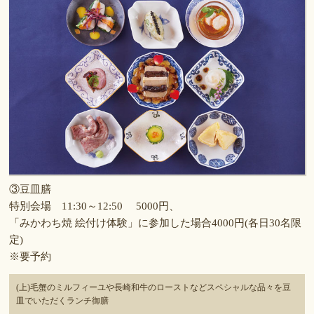
③豆皿膳
特別会場 11:30～12:50 5000円、
「みかわち焼 絵付け体験」に参加した場合4000円(各日30名限
定)
※要予約
(上)毛蟹のミルフィーユや長崎和牛のローストなどスペシャルな品々を豆
皿でいただくランチ御膳