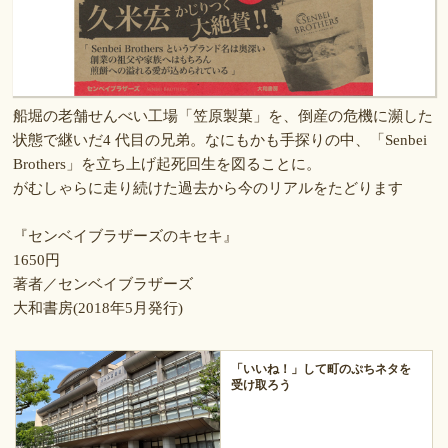
船堀の老舗せんべい工場「笠原製菓」を、倒産の危機に瀕した
状態で継いだ4 代目の兄弟。なにもかも手探りの中、「Senbei
Brothers」を立ち上げ起死回生を図ることに。
がむしゃらに走り続けた過去から今のリアルをたどります
『センベイブラザーズのキセキ』
1650円
著者／センベイブラザーズ
大和書房(2018年5月発行)
「いいね！」して町のぷちネタを
受け取ろう