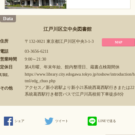
Data
江戸川区立中央図書館
住所
〒132-0021 東京都江戸川区中央3-1-3
MAP
電話
03-3656-6211
営業時間
9:00～21:30
定休日
第4月曜、年末年始、館内整理日、蔵書点検期間休
https://www.library.city.edogawa.tokyo.jp/toshow/introduction/h
URL
tml/edg_chuo.php
アクセス／新小岩駅より新小21系統西葛西駅行きまたは22
その他
系統葛西駅行き都営バスで江戸川高校前下車徒歩8分
シェア
ツイート
LINEで送る