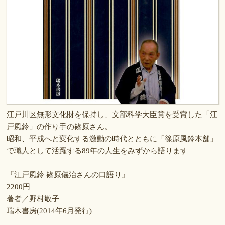
江戸川区無形文化財を保持し、文部科学大臣賞を受賞した「江
戸風鈴」の作り手の篠原さん。
昭和、平成へと変化する激動の時代とともに「篠原風鈴本舗」
で職人として活躍する89年の人生をみずから語ります
『江戸風鈴 篠原儀治さんの口語り』
2200円
著者／野村敬子
瑞木書房(2014年6月発行)