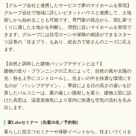
【グループ会社と連携したサービスで夢のマイホームを実現】
グループ会社で地域に詳しいピタットハウスと連携して、土地
探しから始めることも可能です。専門家の視点から、望む家づ
くりに適した土地かを判断し、理想に近いマイホームを実現で
きます。グループには住宅ローンや保険の相談ができるスター
ツ証券の「住まプラ」もあり、総合力で皆さんのニーズに応え
ます。
【自然と調和した建物パッシブデザインとは？】
建物の造り・プランニングの工夫によって、自然の風や太陽の
光・熱を上手にコントロールし、住まいの中を快適な環境にす
るのが「パッシブデザイン」。季節による日の高さの違いを計
算したバルコニーは、夏の厳しい陽射しを遮り、建物上部に設
けた高窓は、温度差換気により室内に快適な空気の流れを生み
出します。
家Laboセミナー（先着20名／予約制）
暮らしに役立つセミナーや体験イベントから、住まいづくりを