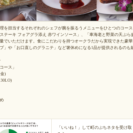
理を担当するそれぞれのシェフが腕を振るうメニューをひとつのコース
ステーキ フォアグラ添え 赤ワインソース」、「車海老と野菜の天ぷら
量でいただけます。食にこだわりを持つオークラだから実現できた豪華
プ」や「お口直しのグラニテ」など箸休めになる1品が提供されるのも
ナ
コース」
(金)
:30LO)
め
「いいね！」して町のぷちネタを受け取