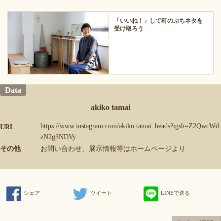
「いいね！」して町のぷちネタを
受け取ろう
Data
akiko tamai
https://www.instagram.com/akiko.tamai_beads?igsh=Z2QwcWd
URL
zN2g3NDVy
その他
お問い合わせ、展示情報等はホームページより
シェア
ツイート
LINEで送る