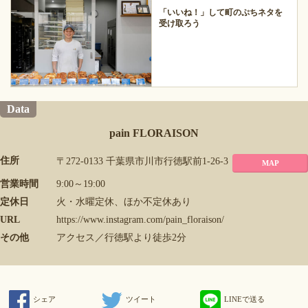
「いいね！」して町のぷちネタを
受け取ろう
Data
pain FLORAISON
住所
〒272-0133 千葉県市川市行徳駅前1-26-3
MAP
営業時間
9:00～19:00
定休日
火・水曜定休、ほか不定休あり
URL
https://www.instagram.com/pain_floraison/
その他
アクセス／行徳駅より徒歩2分
シェア
ツイート
LINEで送る