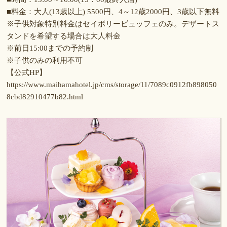
■料金：大人(13歳以上) 5500円、4～12歳2000円、3歳以下無料
※子供対象特別料金はセイボリービュッフェのみ。デザートス
タンドを希望する場合は大人料金
※前日15:00までの予約制
※子供のみの利用不可
【公式HP】
https://www.maihamahotel.jp/cms/storage/11/7089c0912fb898050
8cbd82910477b82.html