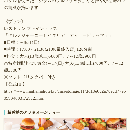
バジルを使った「シラスのブルスケッタ」など爽やかな味わい
の前菜が揃います
《プラン》
レストラン ファインテラス
「グルメジャーニー inイタリア ディナービュッフェ」
■日程：～8/31(日)
■時間：17:00～21:30(21:00最終入店) 120分制
■料金：大人(13歳以上)5800円、7～12歳2900円
※特定期間料金8/8(金)～17(日) 大人(13歳以上)7000円、7～12
歳3500円
※ソフトドリンクバー付き
【公式HP】
https://www.maihamahotel.jp/cms/storage/11/dd19e6c2a70ecd77e5
09934803f729c2.html
新感覚のアフタヌーンティー