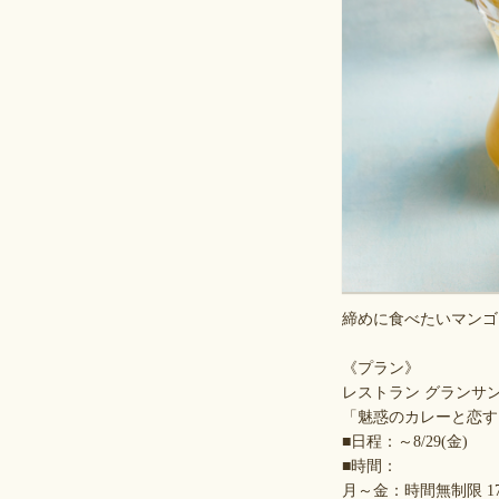
締めに食べたいマンゴ
《プラン》
レストラン グランサ
「魅惑のカレーと恋す
■日程：～8/29(金)
■時間：
月～金：時間無制限 17:30