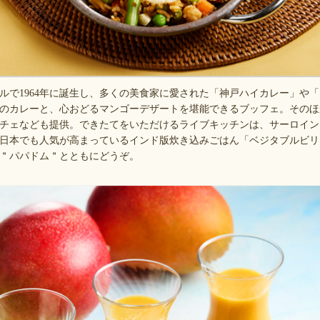
で1964年に誕生し、多くの美食家に愛された「神戸ハイカレー」や
のカレーと、心おどるマンゴーデザートを堪能できるブッフェ。そのほ
チェなども提供。できたてをいただけるライブキッチンは、サーロイン
日本でも人気が高まっているインド版炊き込みごはん「ベジタブルビリ
＂パパドム＂とともにどうぞ。