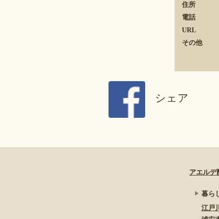
住所
電話
URL
その他
シェア
アエルデ
暮ら
江戸