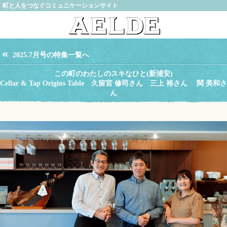
町と人をつなぐコミュニケーションサイト
2025.7月号の特集一覧へ
この町のわたしのスキなひと(新浦安)
Cellar & Tap Origins Table 久留宮 修司さん 三上 裕さん 関 美和さ
ん