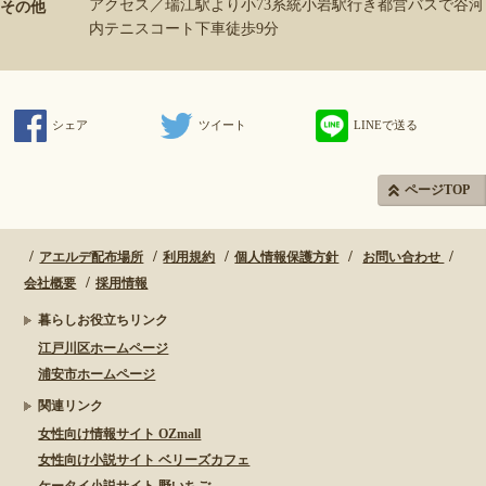
アクセス／瑞江駅より小73系統小岩駅行き都営バスで谷河
その他
内テニスコート下車徒歩9分
シェア
ツイート
LINEで送る
ページTOP
アエルデ配布場所
利用規約
個人情報保護方針
お問い合わせ
会社概要
採用情報
暮らしお役立ちリンク
江戸川区ホームページ
浦安市ホームページ
関連リンク
女性向け情報サイト OZmall
女性向け小説サイト ベリーズカフェ