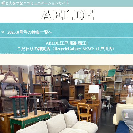
町と人をつなぐコミュニケーションサイト
2025.8月号の特集一覧へ
AELDE江戸川版(瑞江)
こだわりの雑貨店〈RecycleGallery NEWS 江戸川店〉