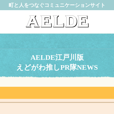
町と人をつなぐコミュニケーションサイト
AELDE江戸川版
えどがわ推しPR隊NEWS