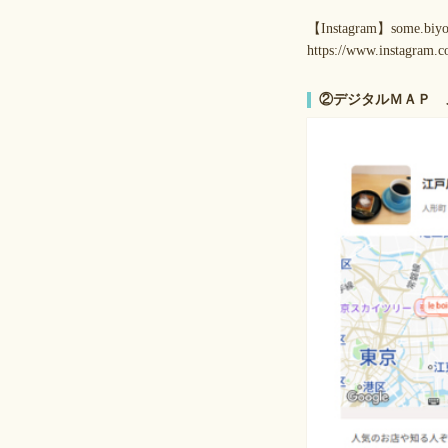
【Instagram】some.bi
https://www.instagra
②デジタルＭＡＰ 