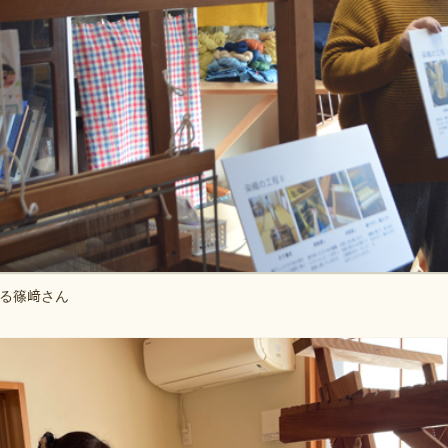
る篠﨑さん