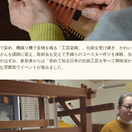
で染め、機織り機で反物を織る「工芸染織」。伝統を受け継ぎ、かわい
さんを講師に迎え、取材会も交えて手織りのコースター作りを体験。当
がはずみ、参加者からは「初めて知る日本の伝統工芸を学べて興味深か
な雰囲気でイベントが進みました。