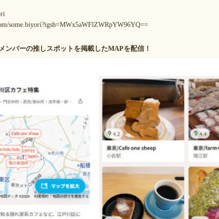
yori
m.com/some.biyori?igsh=MWx5aWFlZWRpYW96YQ==
メンバーの推しスポットを掲載したMAPを配信！