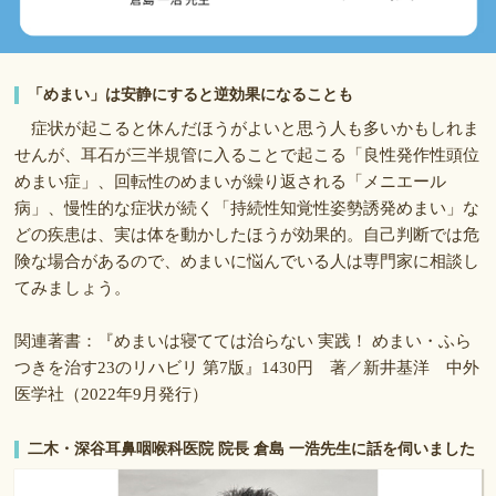
「めまい」は安静にすると逆効果になることも
症状が起こると休んだほうがよいと思う人も多いかもしれま
せんが、耳石が三半規管に入ることで起こる「良性発作性頭位
めまい症」、回転性のめまいが繰り返される「メニエール
病」、慢性的な症状が続く「持続性知覚性姿勢誘発めまい」な
どの疾患は、実は体を動かしたほうが効果的。自己判断では危
険な場合があるので、めまいに悩んでいる人は専門家に相談し
てみましょう。
関連著書：『めまいは寝てては治らない 実践！ めまい・ふら
つきを治す23のリハビリ 第7版』1430円 著／新井基洋 中外
医学社（2022年9月発行）
二木・深谷耳鼻咽喉科医院 院長 倉島 一浩先生に話を伺いました