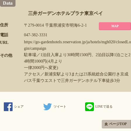
Data
三井ガーデンホテルプラナ東京ベイ
住所
〒279-0014 千葉県浦安市明海6-2-1
MAP
電話
047-382-3331
https://go-gardenhotels.reservation.jp/ja/hotels/mgh020/closedLo
URL
gin/campaign
駐車場／1泊目入庫より30時間1500円、2泊目以降1泊ごと2
その他
4時間1000円(4月より
一律2000円へ変更)
アクセス／新浦安駅より3または23系統総合公園行き京成
バス千葉ウエストで三井ガーデンホテル下車徒歩3分
シェア
ツイート
LINEで送る
ページTOP