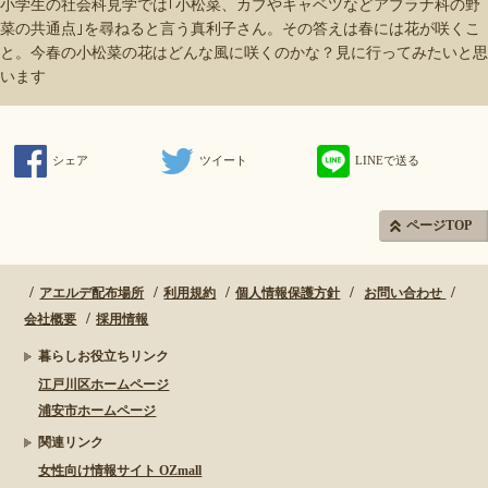
小学生の社会科見学では｢小松菜、カブやキャベツなどアブラナ科の野
菜の共通点｣を尋ねると言う真利子さん。その答えは春には花が咲くこ
と。今春の小松菜の花はどんな風に咲くのかな？見に行ってみたいと思
います
シェア
ツイート
LINEで送る
ページTOP
アエルデ配布場所
利用規約
個人情報保護方針
お問い合わせ
会社概要
採用情報
暮らしお役立ちリンク
江戸川区ホームページ
浦安市ホームページ
関連リンク
女性向け情報サイト OZmall