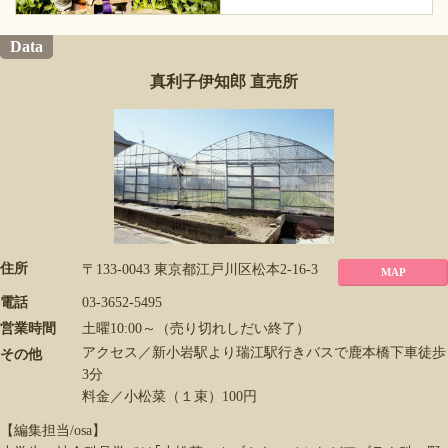
Data
真利子伊知郎 直売所
住所
〒133-0043 東京都江戸川区松本2-16-3
MAP
電話
03-3652-5495
営業時間
土曜10:00～（売り切れしだい終了）
アクセス／新小岩駅より瑞江駅行きバスで鹿本橋下車徒歩
その他
3分
料金／小松菜（１束）100円
【編集担当/osa】