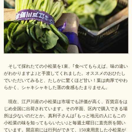
そして採れたての小松菜を1束、｢食べてもらえば、味の違い
がわかりますよ｣と手渡してくれました。オススメのおひたし
でいただいてみると、たしかに驚くほど甘い！葉は肉厚でやわ
らかく、シャキシャキした茎の食感もたまりません。
現在、江戸川産の小松菜は市場でも評価が高く、百貨店をは
じめ全国に出荷されています。その半面、区内で購入できる場
所は少ないのだとか。真利子さんは｢もっと地元の人にもこの
小松菜の味を知ってもらいたい｣と毎週土曜日に直売所を開い
ています。開店前には行列ができて、150束用意した小松菜が