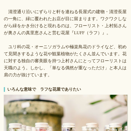
清澄通り沿いにずらりと軒を連ねる長屋式の建物・清澄長屋
の一角に、緑に覆われたお店が目に留まります。ワクワクしな
がら緑をかき分けると現れるのは、フローリスト・上村拓さん
が奥さんの真里恵さんと営む花屋『LUFF（ラフ）』。
ユリ科の花・オーニソガラムや極楽鳥花のドライなど、初め
て見聞きするような花や観葉植物がたくさん並んでいます。花
に対する独自の審美眼を持つ上村さんにとってフローリストは
天職のよう。しかし、「単なる偶然が重なっただけ」と本人は
肩の力が抜けています。
いろんな意味で ラフな花屋でありたい