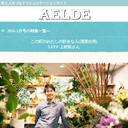
町と人をつなぐコミュニケーションサイト
2016.1月号の特集一覧へ
この町のわたしの好きな人(清澄白河)
LUFF 上村拓さん