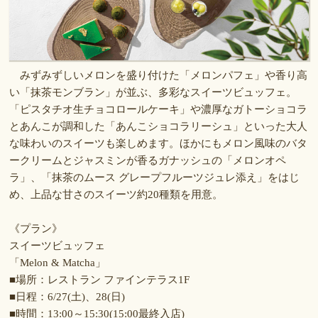
みずみずしいメロンを盛り付けた「メロンパフェ」や香り高
い「抹茶モンブラン」が並ぶ、多彩なスイーツビュッフェ。
「ピスタチオ生チョコロールケーキ」や濃厚なガトーショコラ
とあんこが調和した「あんこショコラリーシュ」といった大人
な味わいのスイーツも楽しめます。ほかにもメロン風味のバタ
ークリームとジャスミンが香るガナッシュの「メロンオペ
ラ」、「抹茶のムース グレープフルーツジュレ添え」をはじ
め、上品な甘さのスイーツ約20種類を用意。
《プラン》
スイーツビュッフェ
「Melon & Matcha」
■場所：レストラン ファインテラス1F
■日程：6/27(土)、28(日)
■時間：13:00～15:30(15:00最終入店)