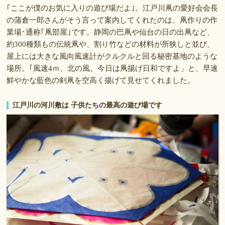
｢ここが僕のお気に入りの遊び場だよ｣。江戸川凧の愛好会会長
の蒲倉一郎さんがそう言って案内してくれたのは、凧作りの作
業場･通称｢凧部屋｣です。静岡の巴凧や仙台の日の出凧など、
約300種類もの伝統凧や、割り竹などの材料が所狭しと並び、
屋上には大きな風向風速計がクルクルと回る秘密基地のような
場所。｢風速4ｍ、北の風。今日は凧揚げ日和ですよ」と、早速
鮮やかな藍色の剣凧を空高く揚げて見せてくれました。
江戸川の河川敷は 子供たちの最高の遊び場です