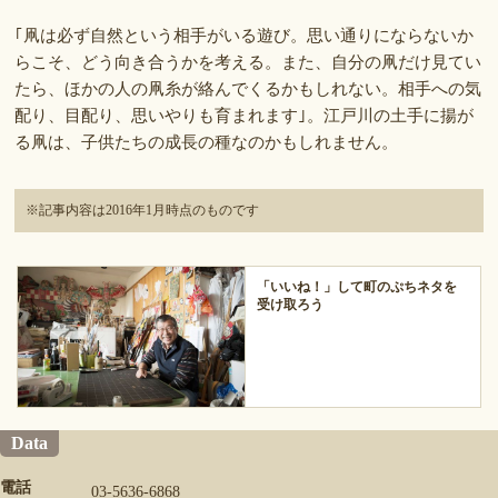
｢凧は必ず自然という相手がいる遊び。思い通りにならないか
らこそ、どう向き合うかを考える。また、自分の凧だけ見てい
たら、ほかの人の凧糸が絡んでくるかもしれない。相手への気
配り、目配り、思いやりも育まれます｣。江戸川の土手に揚が
る凧は、子供たちの成長の種なのかもしれません。
※記事内容は2016年1月時点のものです
「いいね！」して町のぷちネタを
受け取ろう
Data
電話
03-5636-6868