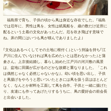
福島県で育ち、子供の頃から凧は身近な存在でした。｢福島
では厄年に、男性は凧を、女性は紙風船を、歳の数だけ近所に
配るという土着の文化があったんだ。厄を吹き飛ばす意味で
ね。床の間にはいつも凧が積んでありましたよ｣
｢文化はあるべくしてその土地に根付く｣という持論を持ち｢江
戸川に住んでいなければ凧を広めたいとは思わなかった｣と蒲
倉さん。上京後結婚し、暮らし始めた江戸川の河川敷の風景
は、盆地に田園が広がるのどかな故郷と重なりました。「これ
は偶然じゃなく必然じゃないかな｣。幼い頃を思い出し、子供
と凧揚げをやろうと思いついたときには凧を扱う店はほとんど
なく、なんとか材料を工面して凧を自作。子供と一緒に揚げた
り、友達にも作ってあげたりするうちに、凧の愛好会の前会長
と出会いました。