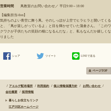
営業時間
凧教室のお問い合わせ／ 平日9:00～18:00
【編集担当/don】
気持ちのよい青空に舞う凧。そのしっぽが上空でヒラヒラと開いてくる
と、「凧が楽しがっているよ」と目を輝かせていた蒲倉さん。「このワ
クワクが子供たちの笑顔の糧になるんだな」と、私もなんだか嬉しくな
りました
シェア
ツイート
LINEで送る
ページTOP
アエルデ配布場所
利用規約
個人情報保護方針
お問い合わせ
会社概要
採用情報
暮らしお役立ちリンク
江戸川区ホームページ