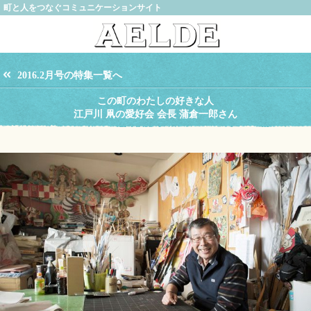
町と人をつなぐコミュニケーションサイト
2016.2月号の特集一覧へ
この町のわたしの好きな人
江戸川 凧の愛好会 会長 蒲倉一郎さん