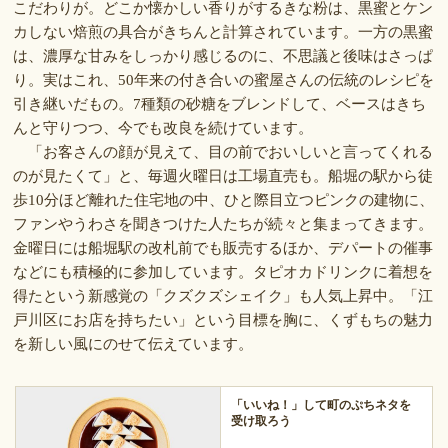
こだわりが。どこか懐かしい香りがするきな粉は、黒蜜とケン
カしない焙煎の具合がきちんと計算されています。一方の黒蜜
は、濃厚な甘みをしっかり感じるのに、不思議と後味はさっぱ
り。実はこれ、50年来の付き合いの蜜屋さんの伝統のレシピを
引き継いだもの。7種類の砂糖をブレンドして、ベースはきち
んと守りつつ、今でも改良を続けています。
「お客さんの顔が見えて、目の前でおいしいと言ってくれる
のが見たくて」と、毎週火曜日は工場直売も。船堀の駅から徒
歩10分ほど離れた住宅地の中、ひと際目立つピンクの建物に、
ファンやうわさを聞きつけた人たちが続々と集まってきます。
金曜日には船堀駅の改札前でも販売するほか、デパートの催事
などにも積極的に参加しています。タピオカドリンクに着想を
得たという新感覚の「クズクズシェイク」も人気上昇中。「江
戸川区にお店を持ちたい」という目標を胸に、くずもちの魅力
を新しい風にのせて伝えています。
「いいね！」して町のぷちネタを
受け取ろう