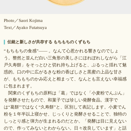
Photo／Saori Kojima
Text／Ayako Futatsuya
伝統と新しさが共存する もちもちのくずもち
“もちもちの食感”―― 。なんて心惹かれる響きなのでしょ
う。整然と並んだ白い三角形の美しさにほれぼれしながら「江
戸久寿餅」をそっとひと切れ持ち上げると、ぷるっと揺れて魅
惑的。口の中に広がるきな粉の香ばしさと黒蜜の上品な甘さ
が、もちもちのかみ応えと相まって、なんとも言えない幸福感
に包まれます。
関東のくずもちの原料は「葛」ではなく「小麦粉でんぷん」
を発酵させたもので、和菓子では珍しい発酵食品。漢字で
は“葛餅”ではなく“久寿餅”と、区別して表記します。小麦でん
粉を１年半以上寝かせ、じっくりと発酵させることで、独特の
しっとり感と弾力が生まれるのだとか。「発酵は目に見えない
ので、作ってみないとわからない。日々改良しています」と話