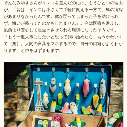
そんなみゆきさんがインコを選んだのには、もうひとつの理由
が。「昔は、インコは小さくて手軽に飼える一方で、鳥の病院
があまりなかったんです。体が弱ってしまった子を助けられ
ず、悔いが残ってたのかもしれません」。今は医療も進歩し、
以前より安心して長生きさせられる環境になったそうです。
「もう一度大事にしたいと思って飼い始めたら、もうかわいく
て（笑）。人間の言葉をマネするので、自分の口癖がよくわか
ります」と声をはずませます。