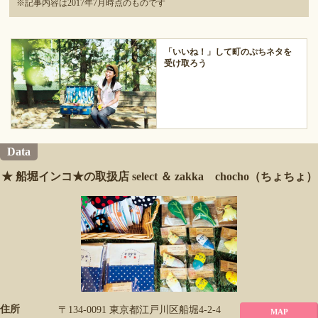
※記事内容は2017年7月時点のものです
「いいね！」して町のぷちネタを
受け取ろう
Data
★ 船堀インコ★の取扱店 select ＆ zakka chocho（ちょちょ）
住所
〒134-0091 東京都江戸川区船堀4-2-4
MAP