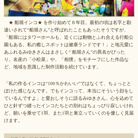
★ 船堀インコ★ を作り始めて６年目。最初の頃は名字と勘
違いされて“船堀さん”と呼ばれたこともあったそうですが、
「船堀にはタワーホールも、近くには動物とふれ合える行船公
園もある。私の癒しスポットは健康ランドです！」と地元愛に
あふれるみゆきさんはまさしく“ 船堀さん”の異名がぴった
り。名産の「小松菜」や、「相撲」をモチーフにした作品な
ど、地域を意識した制作活動を続けています。
「私の作るインコは“100％かわいい”ではなくて、ちょっとと
ぼけた感じなんです。でもインコって、本当にそういう顔をし
ているんですよ」と愛おしそうに語るみゆきさん。心を込めて
ひと針ずつ縫ったインコたちとの別れはちょっぴり寂しいけれ
ど、願いを乗せて1羽、また1羽と巣立っていくのを優しく見届
けます。