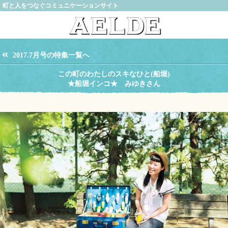
町と人をつなぐコミュニケーションサイト
2017.7月号の特集一覧へ
この町のわたしのスキなひと(船堀)
★船堀インコ★ みゆきさん