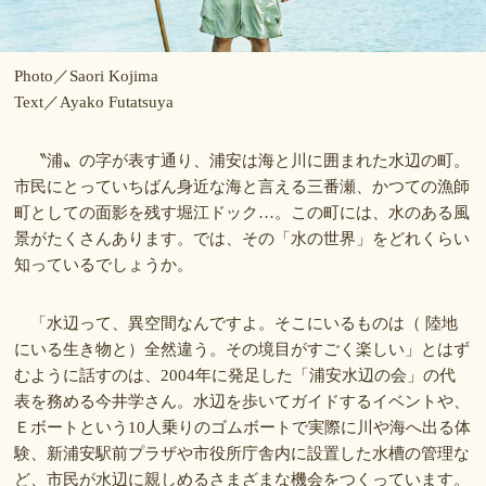
Photo／Saori Kojima
Text／Ayako Futatsuya
〝浦〟の字が表す通り、浦安は海と川に囲まれた水辺の町。
市民にとっていちばん身近な海と言える三番瀬、かつての漁師
町としての面影を残す堀江ドック…。この町には、水のある風
景がたくさんあります。では、その「水の世界」をどれくらい
知っているでしょうか。
「水辺って、異空間なんですよ。そこにいるものは（ 陸地
にいる生き物と）全然違う。その境目がすごく楽しい」とはず
むように話すのは、2004年に発足した「浦安水辺の会」の代
表を務める今井学さん。水辺を歩いてガイドするイベントや、
Ｅボートという10人乗りのゴムボートで実際に川や海へ出る体
験、新浦安駅前プラザや市役所庁舎内に設置した水槽の管理な
ど、市民が水辺に親しめるさまざまな機会をつくっています。