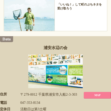
「いいね！」して町のぷちネタを
受け取ろう
Data
浦安水辺の会
住所
〒279-0012 千葉県浦安市入船2-3-303
MAP
電話
047-353-8134
定休日
活動日は第3土曜