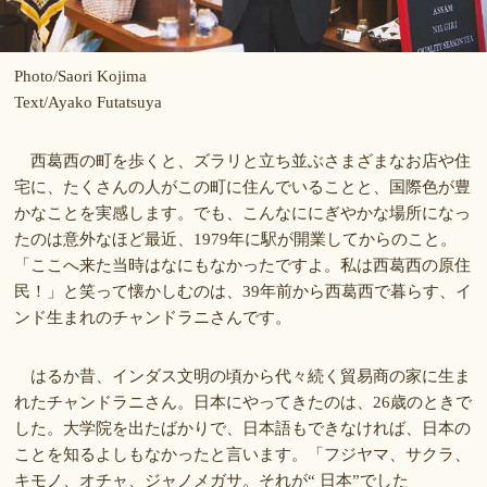
Photo/Saori Kojima
Text/Ayako Futatsuya
西葛西の町を歩くと、ズラリと立ち並ぶさまざまなお店や住
宅に、たくさんの人がこの町に住んでいることと、国際色が豊
かなことを実感します。でも、こんなににぎやかな場所になっ
たのは意外なほど最近、1979年に駅が開業してからのこと。
「ここへ来た当時はなにもなかったですよ。私は西葛西の原住
民！」と笑って懐かしむのは、39年前から西葛西で暮らす、イ
ンド生まれのチャンドラニさんです。
はるか昔、インダス文明の頃から代々続く貿易商の家に生ま
れたチャンドラニさん。日本にやってきたのは、26歳のときで
した。大学院を出たばかりで、日本語もできなければ、日本の
ことを知るよしもなかったと言います。「フジヤマ、サクラ、
キモノ、オチャ、ジャノメガサ。それが“ 日本”でした