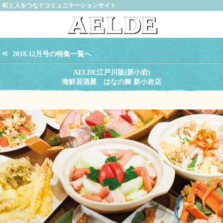
町と人をつなぐコミュニケーションサイト
2018.12月号の特集一覧へ
AELDE江戸川版(新小岩)
海鮮居酒屋 はなの舞 新小岩店