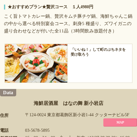
★おすすめプラン★贅沢コース １人4980円
こく旨トマトカレー鍋、贅沢キムチ豚チゲ鍋、海鮮ちゃんこ鍋
の中から選べる特別宴会コース。刺身5 種盛り、ズワイガニの
盛り合わせなどが付いた全11品（3時間飲み放題付き）
「いいね！」して町のぷちネタを
受け取ろう
Data
海鮮居酒屋 はなの舞 新小岩店
〒124-0024 東京都葛飾区新小岩1-44 クッターナビル5F
住所
MAP
電話
03-5678-5895