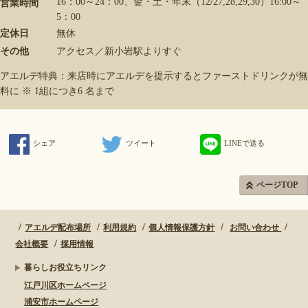
16：00～24：00、金・土・年末（12/27,28,29,30）16:00～
営業時間
5：00
定休日
無休
その他
アクセス／新小岩駅よりすぐ
アエルデ特典：来店時にアエルデを提示するとファーストドリンクが無
料に ※ 1組につき6 名まで
シェア
ツイート
LINEで送る
ページTOP
アエルデ配布場所
利用規約
個人情報保護方針
お問い合わせ
会社概要
採用情報
暮らしお役立ちリンク
江戸川区ホームページ
浦安市ホームページ