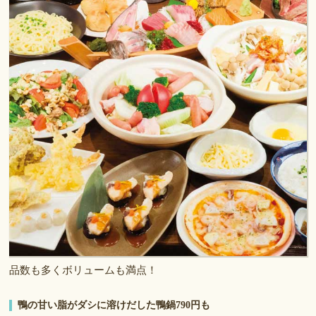
品数も多くボリュームも満点！
鴨の甘い脂がダシに溶けだした鴨鍋790円も