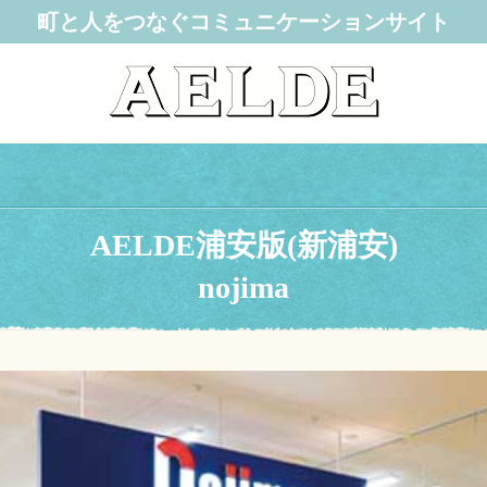
町と人をつなぐコミュニケーションサイト
AELDE浦安版(新浦安)
nojima