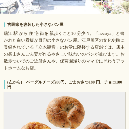
古民家を改装した小さなパン屋
瑞江 駅 から 住 宅 街を 親歩くこと10 分少々。「necoya」と書
かれた白い看板が目印の小さなパン屋。江戸川区の文化史跡に
登録されている「立木観音」のお堂に隣接する店舗では、店主
の柴山さんご夫妻が作るやさしい味わいのパンが並びます。お
散歩ついでのご近所さんや、保育園帰りのママでにぎわうアッ
トホームなお店。
(左から) ベーグルチーズ200円、ごまおさつ180 円、チョコ180
円