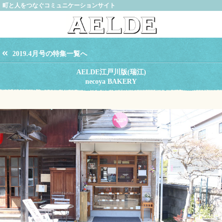
町と人をつなぐコミュニケーションサイト
2019.4月号の特集一覧へ
AELDE江戸川版(瑞江)
necoya BAKERY