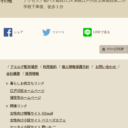
アクセス／都バス葛西21,24 系統江戸川区立南葛西第二小
その他
学校下車後、徒歩１分
シェア
ツイート
LINEで送る
ページTOP
アエルデ配布場所
利用規約
個人情報保護方針
お問い合わせ
会社概要
採用情報
暮らしお役立ちリンク
江戸川区ホームページ
浦安市ホームページ
関連リンク
女性向け情報サイト OZmall
女性向け小説サイト ベリーズカフェ
ケータイ小説サイト 野いちご