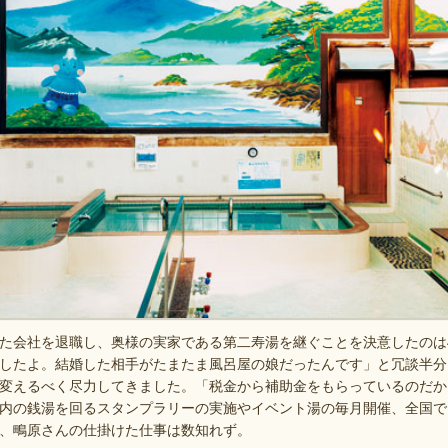
会社を退職し、奥様の実家である第二寿湯を継ぐことを決意したのは4
したよ。結婚した相手がたまたま風呂屋の娘だったんです」と冗談半分
変えるべく尽力してきました。「税金から補助金をもらっているのだか
内の銭湯を回るスタンプラリーの実施やイベント湯の毎月開催、全国で
、鴫原さんの仕掛けた仕事は数知れず。