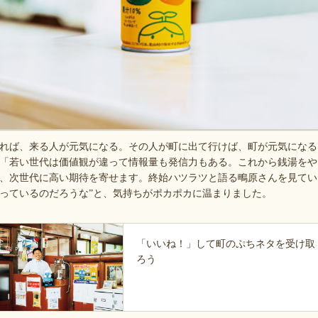
れば、来る人が元気になる。その人が町に出て行けば、町が元気になる
「若い世代は価値観が違って情報量も発信力もある。これから銭湯をや
、次世代に高い期待を寄せます。終始ハツラツと語る鴫原さんを見てい
っているのだろうな”と、気持ちがポカポカに温まりました。
「いいね！」して町のぷちネタを受け取
ろう