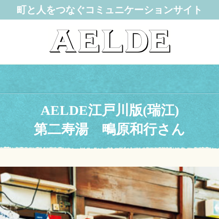
町と人をつなぐコミュニケーションサイト
AELDE江戸川版(瑞江)
第二寿湯 鴫原和行さん