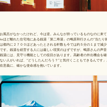
にお風呂がなかったけれど、今は逆。みんなが持っているものなのに来
㎞ほど離れた住宅地にある銭湯「第二寿湯」の鴫原和行さんの“当たり
は都内に２７００ほどあったとされる軒数も今では約５分の１まで減少
軒です。銭湯を経営する人には厳しい現実のはずですが、鴫原さんの声
銭湯には、見守り機能としての役目があります。高齢者の外出機会を確
ない人がいれば、“どうしたんだろう？”と気付くこともできるんです
在意義に、確かな使命感を抱いています。