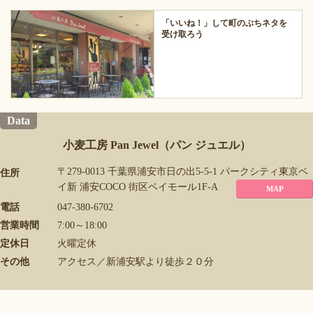
「いいね！」して町のぷちネタを
受け取ろう
Data
小麦工房 Pan Jewel（パン ジュエル）
〒279-0013 千葉県浦安市日の出5-5-1 パークシティ東京ベ
住所
イ新 浦安COCO 街区ベイモール1F-A
MAP
電話
047-380-6702
営業時間
7:00～18:00
定休日
火曜定休
その他
アクセス／新浦安駅より徒歩２０分